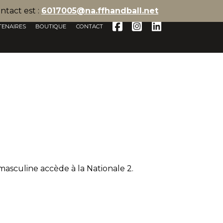
ntact est :
6017005@na.ffhandball.net
TENAIRES
BOUTIQUE
CONTACT
 masculine accède à la Nationale 2.