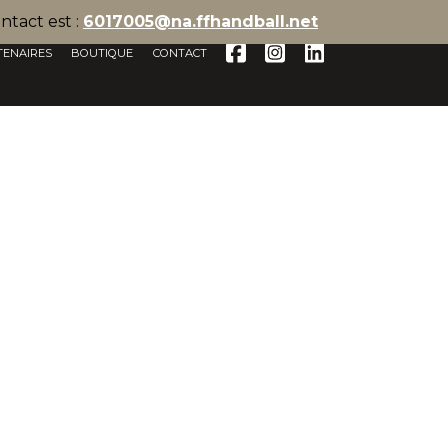
ntact est :
6017005@na.ffhandball.net
TENAIRES
BOUTIQUE
CONTACT